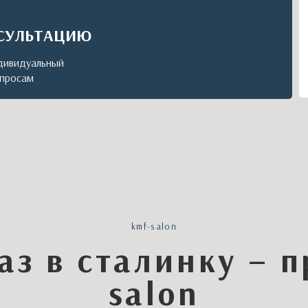
НСУЛЬТАЦИЮ
дивидуальный
апросам
kmf-salon
аз в сталинку – п
salon