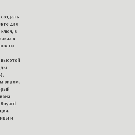
 создать
екте для
ключ, в
заказ в
нности
и высотой
ады
),
м видом.
орый
ована
 Boyard
ции.
ницы и