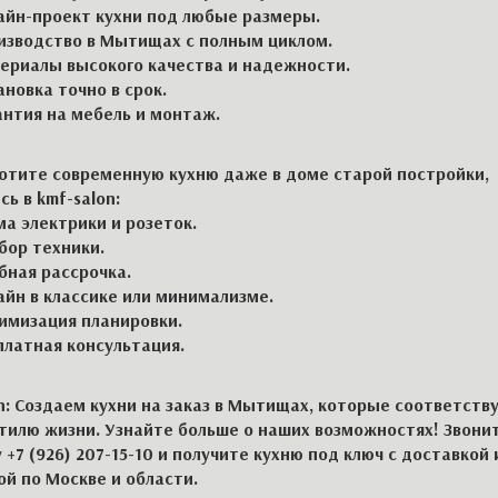
айн-проект кухни под любые размеры.
изводство в Мытищах с полным циклом.
ериалы высокого качества и надежности.
ановка точно в срок.
антия на мебель и монтаж.
хотите современную кухню даже в доме старой постройки,
ь в kmf-salon:
ма электрики и розеток.
бор техники.
бная рассрочка.
айн в классике или минимализме.
имизация планировки.
платная консультация.
n: Создаем кухни на заказ в Мытищах, которые соответств
тилю жизни. Узнайте больше о наших возможностях! Звони
+7 (926) 207-15-10 и получите кухню под ключ с доставкой 
ой по Москве и области.