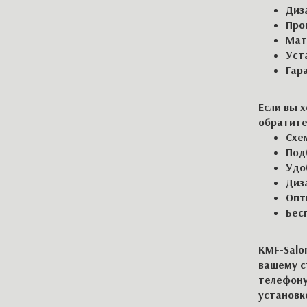
Диз
Про
Мат
Уст
Гар
Если вы 
обратитес
Схе
Под
Удо
Диз
Опт
Бес
KMF-Salo
вашему с
телефону 
установк