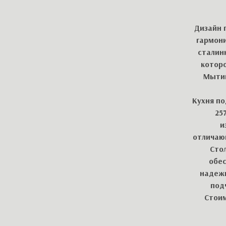
Дизайн 
гармони
сталин
которо
Мытищ
Кухня по
25
и
отличаю
Сто
обес
надежн
под
Стоим