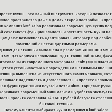
проект кухни – это важный инструмент, который позволяет
чное пространство даже в домах старой постройки. В про
ки компания kmf-salon реализовала современную кухню под 
й сочетаются функциональность и элегантность. Кухни на 
ах дают возможность адаптировать интерьер под особе
помещений с нестандартными размерами.
д ключ для сталинки выполнена в размерах 3400×1800 мм 
70 мм. Для корпуса использован ЛДСП толщиной 16 мм, фас
зготовлены из современного материала Fenix (МДФ пластик
щегося устойчивостью к повреждениям и стильным внешни
лешница выполнена из искусственного камня Neomarm, кот
печивает надежность и долговечность. В проекте использ
ая фурнитура: ящики Boyard и петли Blum. Торцевые ручки
черкивают современный минимализм и удобство эксплуата
ость проекта составила 349 600 рублей без учета столеш
бытовой техники.
Почему клиенты выбирают кухни под ключ в kmf-salon: